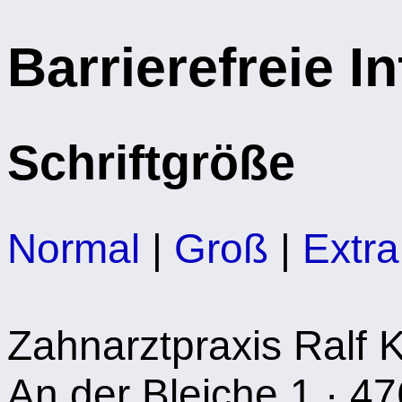
Barrierefreie I
Schriftgröße
Normal
|
Groß
|
Extr
Zahnarztpraxis Ralf 
An der Bleiche 1 · 47