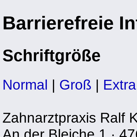
Barrierefreie I
Schriftgröße
Normal
|
Groß
|
Extr
Zahnarztpraxis Ralf 
An der Bleiche 1 · 47