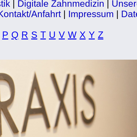
tik
|
Digitale Zahnmedizin
|
Unser
Kontakt/Anfahrt
|
Impressum
|
Dat
P
Q
R
S
T
U
V
W
X
Y
Z