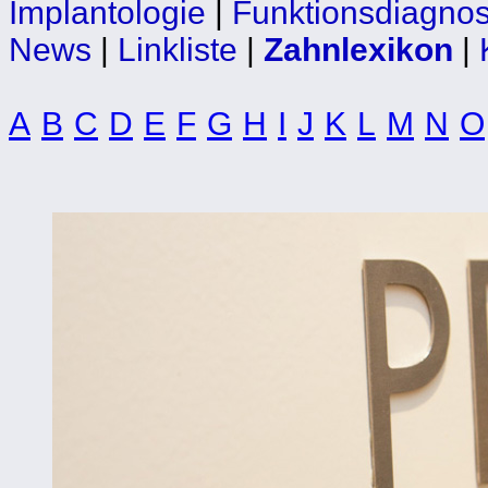
Implantologie
|
Funktionsdiagnos
News
|
Linkliste
|
Zahnlexikon
|
A
B
C
D
E
F
G
H
I
J
K
L
M
N
O