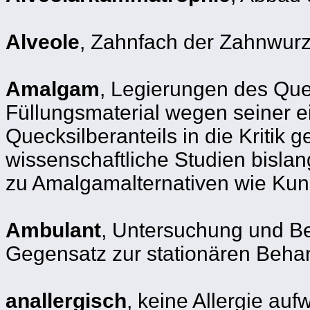
Alveole
, Zahnfach der Zahnwurze
Amalgam
, Legierungen des Que
Füllungsmaterial wegen seiner ei
Quecksilberanteils in die Kriti
wissenschaftliche Studien bislan
zu Amalgamalternativen wie Kuns
Ambulant
, Untersuchung und Be
Gegensatz zur stationären Beha
anallergisch
, keine Allergie au