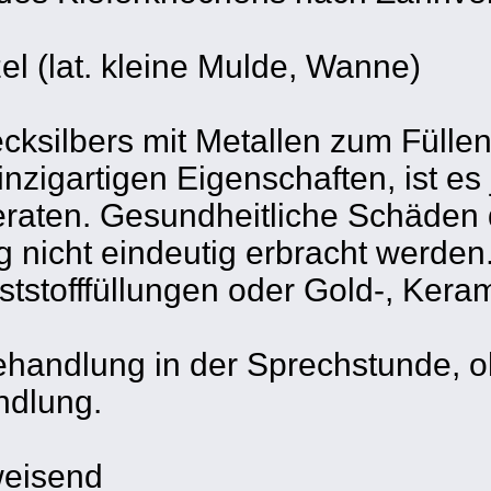
l (lat. kleine Mulde, Wanne)
cksilbers mit Metallen zum Fülle
nzigartigen Eigenschaften, ist es
k geraten. Gesundheitliche Schäd
g nicht eindeutig erbracht werden
tstofffüllungen oder Gold-, Kera
handlung in der Sprechstunde, o
ndlung.
fweisend