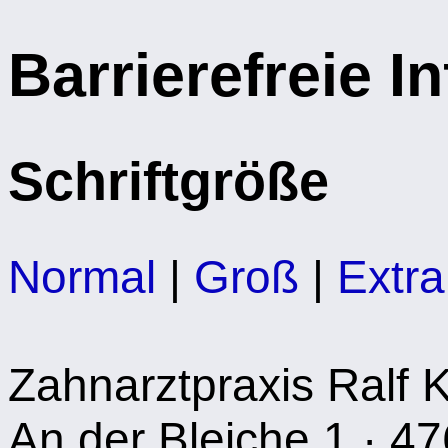
Barrierefreie I
Schriftgröße
Normal
|
Groß
|
Extr
Zahnarztpraxis Ralf 
An der Bleiche 1 · 47