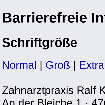
Barrierefreie I
Schriftgröße
Normal
|
Groß
|
Extr
Zahnarztpraxis Ralf 
An der Bleiche 1 · 47