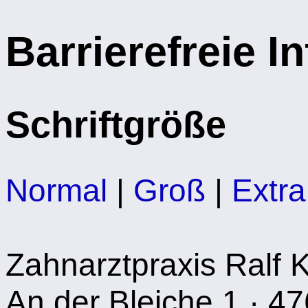
Barrierefreie I
Schriftgröße
Normal
|
Groß
|
Extr
Zahnarztpraxis Ralf 
An der Bleiche 1 · 47