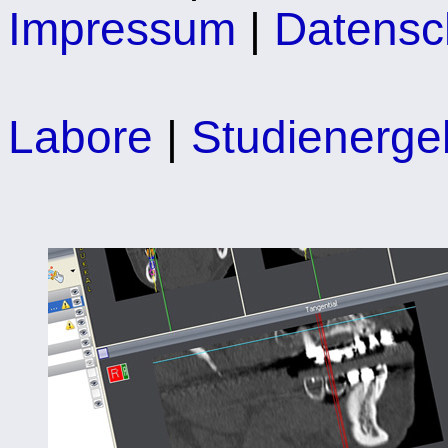
Impressum
|
Datensc
Labore
|
Studienerge