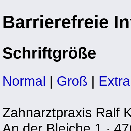
Barrierefreie I
Schriftgröße
Normal
|
Groß
|
Extr
Zahnarztpraxis Ralf 
An der Bleiche 1 · 47